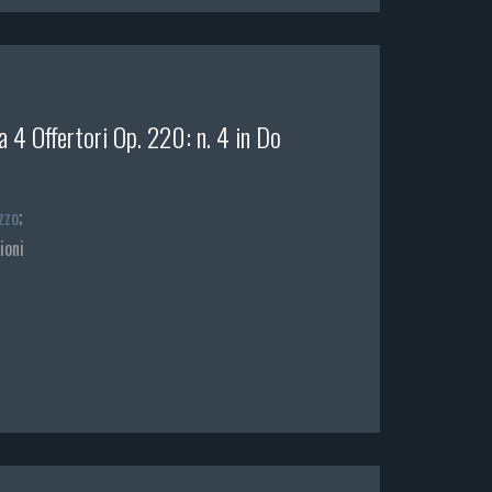
a 4 Offertori Op. 220: n. 4 in Do
zzo
;
ioni