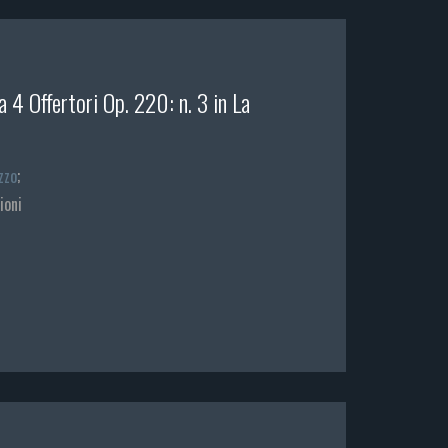
 4 Offertori Op. 220: n. 3 in La
zzo
;
ioni