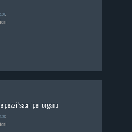
zzo
;
ioni
e pezzi 'sacri' per organo
zzo
;
ioni