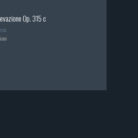
levazione Op. 315 c
zzo
;
ioni