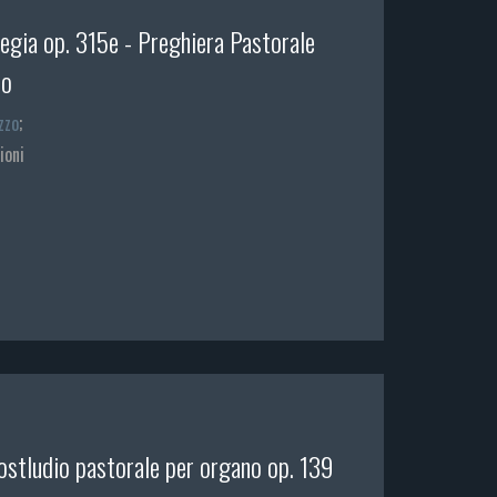
legia op. 315e - Preghiera Pastorale
no
zzo
;
ioni
ostludio pastorale per organo op. 139