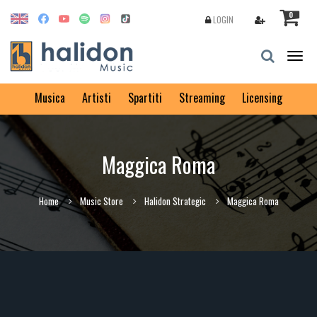
0
LOGIN
Togg
navig
Musica
Artisti
Spartiti
Streaming
Licensing
Maggica Roma
Home
Music Store
Halidon Strategic
Maggica Roma