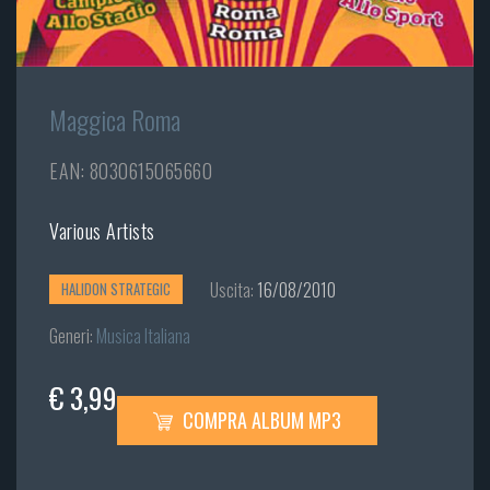
Maggica Roma
EAN: 8030615065660
Various Artists
Uscita:
16/08/2010
HALIDON STRATEGIC
Generi:
Musica Italiana
€ 3,99
COMPRA ALBUM MP3