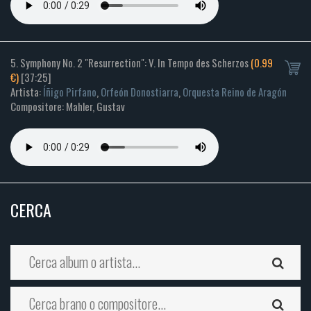
5. Symphony No. 2 "Resurrection": V. In Tempo des Scherzos
(0.99
€)
[37:25]
Artista:
Íñigo Pirfano
,
Orfeón Donostiarra
,
Orquesta Reino de Aragón
Compositore: Mahler, Gustav
CERCA