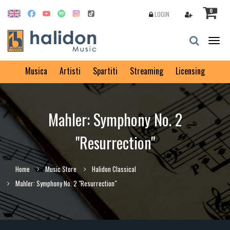
0
LOGIN
Togg
navig
Musica
Artisti
Spartiti
Streaming
Licensing
Mahler: Symphony No. 2
"Resurrection"
Home
Music Store
Halidon Classical
Mahler: Symphony No. 2 "Resurrection"