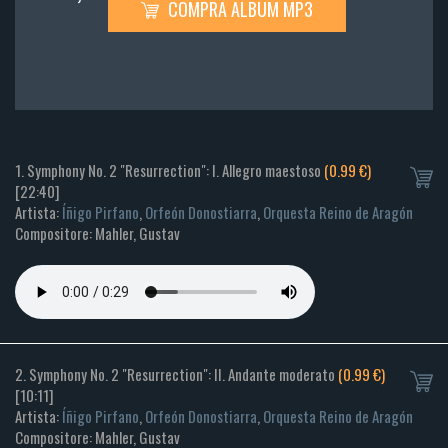
COMPRA ALBUM MP3
1. Symphony No. 2 "Resurrection": I. Allegro maestoso
(0.99 €)
[22:40]
Artista:
Íñigo Pirfano
,
Orfeón Donostiarra
,
Orquesta Reino de Aragón
Compositore: Mahler, Gustav
2. Symphony No. 2 "Resurrection": II. Andante moderato
(0.99 €)
[10:11]
Artista:
Íñigo Pirfano
,
Orfeón Donostiarra
,
Orquesta Reino de Aragón
Compositore: Mahler, Gustav