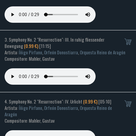
3. Symphony No. 2 "Resurrection": III. In ruhig fliessender
Bewegung
(0.99 €)
[11:15]
Artista:
Íñigo Pirfano
,
Orfeón Donostiarra
,
Orquesta Reino de Aragón
Compositore: Mahler, Gustav
4. Symphony No. 2 "Resurrection": IV. Urlicht
(0.99 €)
[05:10]
Artista:
Íñigo Pirfano
,
Orfeón Donostiarra
,
Orquesta Reino de
Aragón
Compositore: Mahler, Gustav