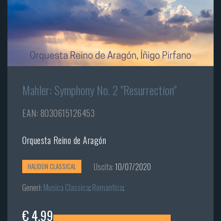
Mahler: Symphony No. 2 "Resurrection"
EAN: 8030615126453
Orquesta Reino de Aragón
Uscita:
10/07/2020
HALIDON CLASSICAL
Generi:
Musica Classica
;
Romantica
;
€ 4,99