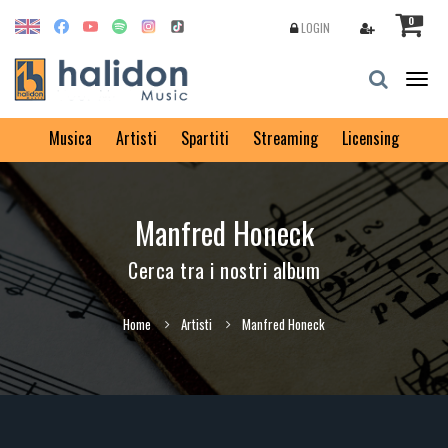
0
LOGIN
Togg
navig
Musica
Artisti
Spartiti
Streaming
Licensing
Manfred Honeck
Cerca tra i nostri album
Home
Artisti
Manfred Honeck