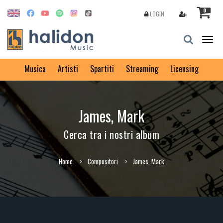
0
LOGIN
Togg
navig
Musica
Artisti
Spartiti
Streaming
Licensing
James, Mark
Cerca tra i nostri album
Home
Compositori
James, Mark