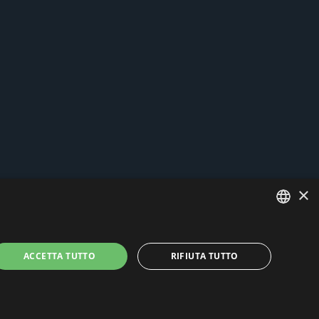
×
ITALIAN
ACCETTA TUTTO
RIFIUTA TUTTO
ENGLISH
 e cookies
-
News
- by Italia Multimedia
Web Agency Milano