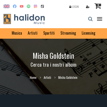
0
LOGIN
Togg
navig
Musica
Artisti
Spartiti
Streaming
Licensing
Misha Goldstein
Cerca tra i nostri album
Home
Artisti
Misha Goldstein