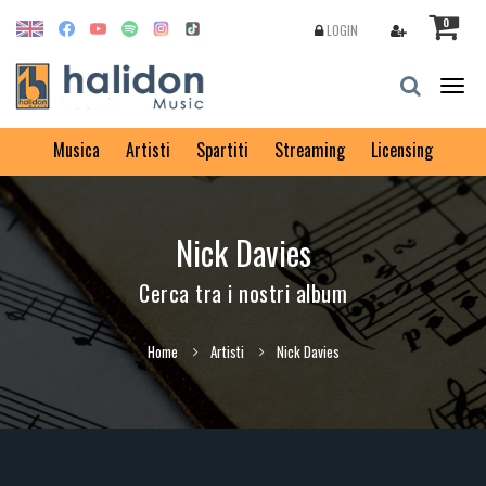
0
LOGIN
Togg
navig
Musica
Artisti
Spartiti
Streaming
Licensing
Nick Davies
Cerca tra i nostri album
Home
Artisti
Nick Davies