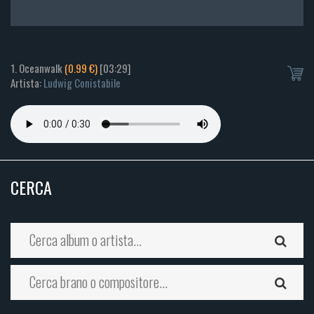
1. Oceanwalk
(0.99 €)
[03:29]
Artista:
Ludwig Conistabile
CERCA