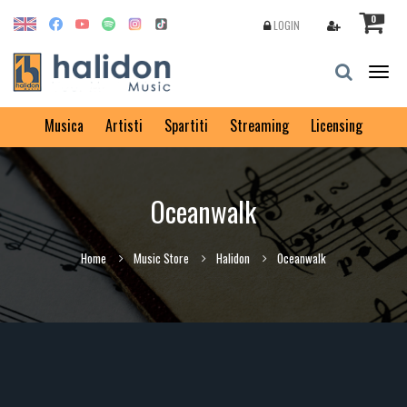
0
LOGIN
Togg
navig
Musica
Artisti
Spartiti
Streaming
Licensing
Oceanwalk
Home
Music Store
Halidon
Oceanwalk