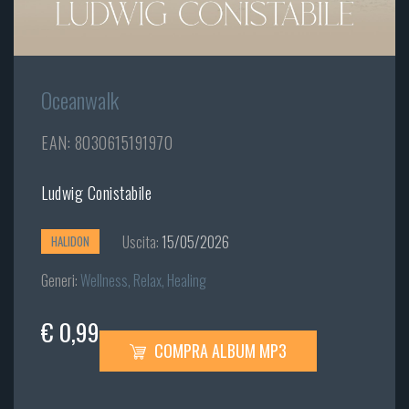
Oceanwalk
EAN: 8030615191970
Ludwig Conistabile
Uscita:
15/05/2026
HALIDON
Generi:
Wellness, Relax, Healing
€ 0,99
COMPRA ALBUM MP3