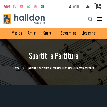
0
LOGIN
Togg
navig
Musica
Artisti
Spartiti
Streaming
Licensing
Spartiti e Partiture
Home
Spartiti e partiture di Musica Classica e Contemporanea