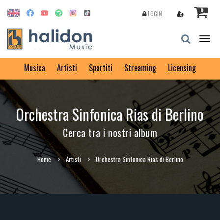
0
LOGIN
Togg
navig
Musica
Artisti
Spartiti
Streaming
Licensing
Orchestra Sinfonica Rias di Berlino
Cerca tra i nostri album
Home
Artisti
Orchestra Sinfonica Rias di Berlino