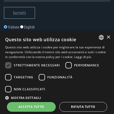
Italiano
English
×
Questo sito web utilizza cookie
Questo sito web utilizza i cookie per migliorare la tua esperienza di
ITALIAN
navigazione. Utilizzando il nostro sito web acconsenti a tutti i cookie
in conformità con la nostra policy per i cookie.
Leggi di più
ENGLISH
STRETTAMENTE NECESSARI
PERFORMANCE
Accetto la
Privacy Policy
*
TARGETING
FUNZIONALITÀ
© 2026 ERGA srl - P.IVA 11173870152 | HALIDON srl - P.IVA 12885130158
NON CLASSIFICATI
- Licenza SIAE n. 2262/I/1528 - 3020/I/1528 - n. 8064 -
Privacy e
MOSTRA DETTAGLI
cookies
-
News
- by Italia Multimedia
Web Agency Milano
ACCETTA TUTTO
RIFIUTA TUTTO