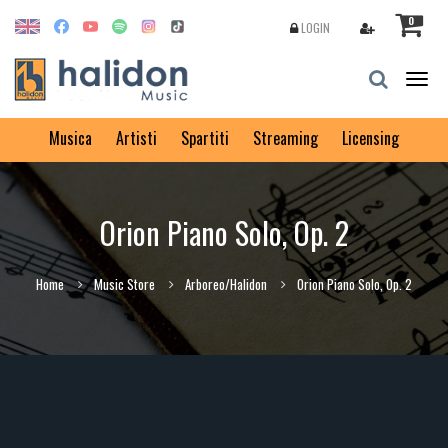
0
LOGIN
Togg
navig
Musica
Artisti
Spartiti
Streaming
Licensing
Orion Piano Solo, Op. 2
Home
Music Store
Arboreo/Halidon
Orion Piano Solo, Op. 2