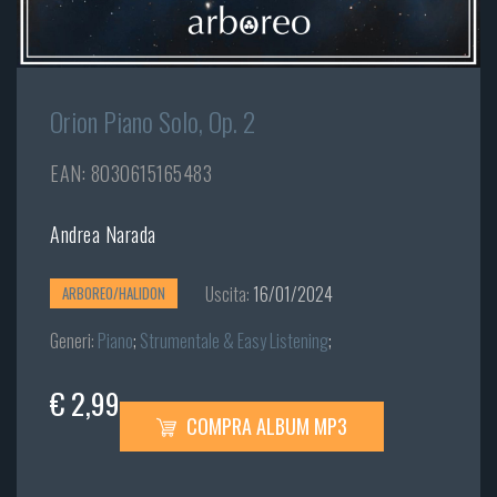
Orion Piano Solo, Op. 2
EAN: 8030615165483
Andrea Narada
Uscita:
16/01/2024
ARBOREO/HALIDON
Generi:
Piano
;
Strumentale & Easy Listening
;
€ 2,99
COMPRA ALBUM MP3