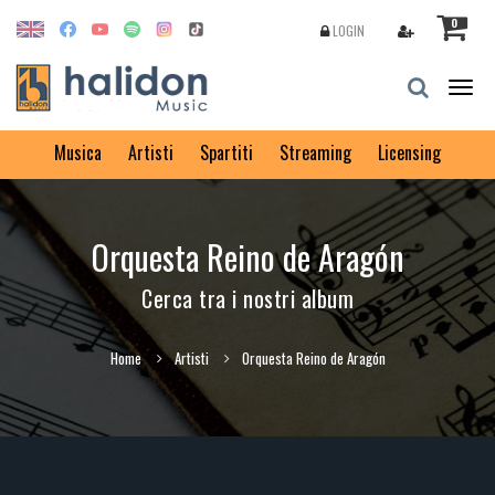
0
LOGIN
Togg
navig
Musica
Artisti
Spartiti
Streaming
Licensing
Orquesta Reino de Aragón
Cerca tra i nostri album
Home
Artisti
Orquesta Reino de Aragón