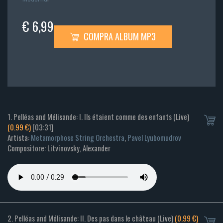
€ 6,99
COMPRA ALBUM MP3
1. Pelléas and Mélisande: I. Ils étaient comme des enfants (Live)
(0.99 €)
[03:31]
Artista:
Metamorphose String Orchestra
,
Pavel Lyubomudrov
Compositore: Litvinovsky, Alexander
2. Pelléas and Mélisande: II. Des pas dans le château (Live)
(0.99 €)