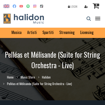
0
LOGIN
Togg
navig
Musica
Artisti
Spartiti
Streaming
Licensing
Pelléas et Mélisande (Suite for String
Orchestra - Live)
Home
Music Store
Halidon
Pelléas et Mélisande (Suite for String Orchestra - Live)