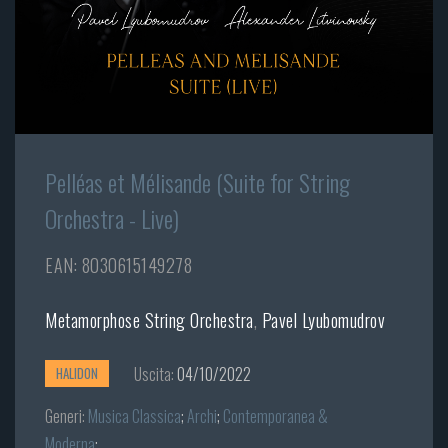
Pelléas et Mélisande (Suite for String
Orchestra - Live)
EAN: 8030615149278
Metamorphose String Orchestra
,
Pavel Lyubomudrov
Uscita:
04/10/2022
HALIDON
Generi:
Musica Classica
;
Archi
;
Contemporanea &
Moderna
;