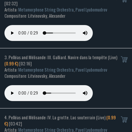
[02:32]
Artista:
Metamorphose String Orchestra
,
Pavel Lyubomudrov
Compositore: Litvinovsky, Alexander
3. Pelléas and Mélisande: III. Galliard. Navire dans la tempête (Live)
(0.99 €)
[02:16]
Artista:
Metamorphose String Orchestra
,
Pavel Lyubomudrov
Compositore: Litvinovsky, Alexander
4. Pelléas and Mélisande: IV. La grotte. Lac souterrain (Live)
(0.99
€)
[03:42]
Artista:
Metamorphose String Orchestra
,
Pavel Lyubomudrov