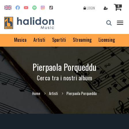
0
LOGIN
Togg
navig
Musica
Artisti
Spartiti
Streaming
Licensing
Pierpaola Porqueddu
Cerca tra i nostri album
Home
Artisti
Pierpaola Porqueddu