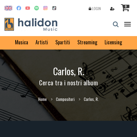
0
LOGIN
Togg
navig
Musica
Artisti
Spartiti
Streaming
Licensing
Carlos, R.
Cerca tra i nostri album
Home
Compositori
Carlos, R.