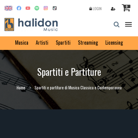
0
LOGIN
Togg
navig
Musica
Artisti
Spartiti
Streaming
Licensing
Spartiti e Partiture
Home
Spartiti e partiture di Musica Classica e Contemporanea