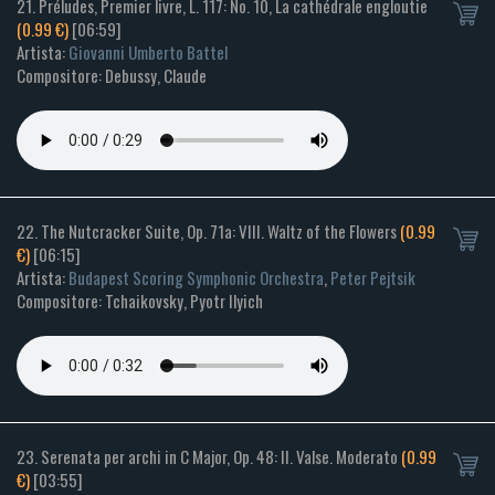
21. Préludes, Premier livre, L. 117: No. 10, La cathédrale engloutie
(0.99 €)
[06:59]
Artista:
Giovanni Umberto Battel
Compositore: Debussy, Claude
22. The Nutcracker Suite, Op. 71a: VIII. Waltz of the Flowers
(0.99
€)
[06:15]
Artista:
Budapest Scoring Symphonic Orchestra
,
Peter Pejtsik
Compositore: Tchaikovsky, Pyotr Ilyich
23. Serenata per archi in C Major, Op. 48: II. Valse. Moderato
(0.99
€)
[03:55]