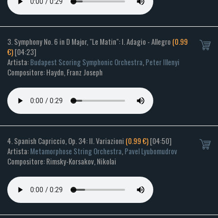
3. Symphony No. 6 in D Major, "Le Matin": I. Adagio - Allegro
(0.99
€)
[04:23]
Artista:
Budapest Scoring Symphonic Orchestra
,
Peter Illenyi
Compositore: Haydn, Franz Joseph
4. Spanish Capriccio, Op. 34: II. Variazioni
(0.99 €)
[04:50]
Artista:
Metamorphose String Orchestra
,
Pavel Lyubomudrov
Compositore: Rimsky-Korsakov, Nikolai