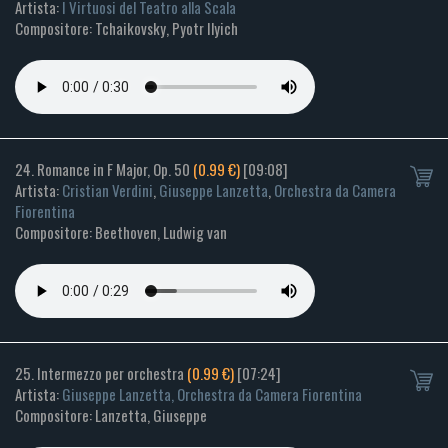
Artista:
I Virtuosi del Teatro alla Scala
Compositore: Tchaikovsky, Pyotr Ilyich
24. Romance in F Major, Op. 50
(0.99 €)
[09:08]
Artista:
Cristian Verdini
,
Giuseppe Lanzetta
,
Orchestra da Camera
Fiorentina
Compositore: Beethoven, Ludwig van
25. Intermezzo per orchestra
(0.99 €)
[07:24]
Artista:
Giuseppe Lanzetta, Orchestra da Camera Fiorentina
Compositore: Lanzetta, Giuseppe