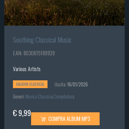
Soothing Classical Music
EAN: 8030615189939
Various Artists
Uscita:
16/01/2026
HALIDON CLASSICAL
Generi:
Musica Classica
;
Compilation
;
€ 9,99
COMPRA ALBUM MP3