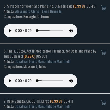
5. 5 Pieces for Violin and Piano: No. 3, Madrigale
(0.99 €)
[03:45]
Artista:
Alessandro Clerici
,
Elena Brunello
Compositore: Respighi, Ottorino
6. Thaïs, DO 24, Act II: Méditation (Transcr. for Cello and Piano by
Jules Delsart)
(0.99 €)
[05:03]
Artista:
Jonathan Floril
,
Massimiliano Martinelli
Compositore: Massenet, Jules
7. Cello Sonata, Op. 65: III. Largo
(0.99 €)
[03:41]
Artista:
Jonathan Floril
,
Massimiliano Martinelli