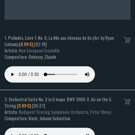
1. Préludes, Livre 1: No. 8, La fille aux cheveux de lin (Arr. by Ryan
Linham)
(0.99 €)
[02:18]
Artista:
New European Ensemble
Compositore: Debussy, Claude
2. Orchestral Suite No. 3 in D major, BWV 1068: II. Air on the G
String
(0.99 €)
[05:27]
Artista:
Budapest Scoring Symphonic Orchestra
,
Peter Illenyi
Compositore: Bach, Johann Sebastian