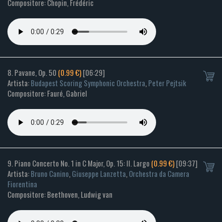
Compositore: Chopin, Frédéric
8. Pavane, Op. 50
(0.99 €)
[06:29]
Artista:
Budapest Scoring Symphonic Orchestra
,
Peter Pejtsik
Compositore: Fauré, Gabriel
9. Piano Concerto No. 1 in C Major, Op. 15: II. Largo
(0.99 €)
[09:37]
Artista:
Bruno Canino
,
Giuseppe Lanzetta
,
Orchestra da Camera
Fiorentina
Compositore: Beethoven, Ludwig van