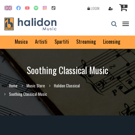
0
LOGIN
Togg
navig
Musica
Artisti
Spartiti
Streaming
Licensing
Soothing Classical Music
Home
Music Store
Halidon Classical
Soothing Classical Music