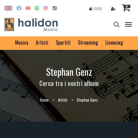
0
LOGIN
Togg
navig
Musica
Artisti
Spartiti
Streaming
Licensing
Stephan Genz
Cerca tra i nostri album
Home
Artisti
Stephan Genz