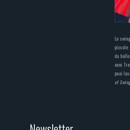
Lo swing
piccole 
da ballo
anni Tre
puoi las
of Swin
Newsletter