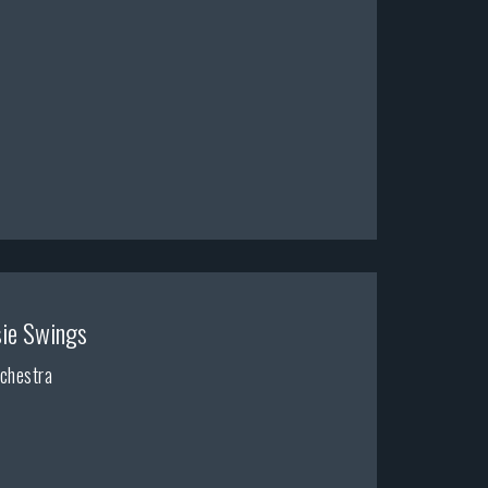
sie Swings
chestra