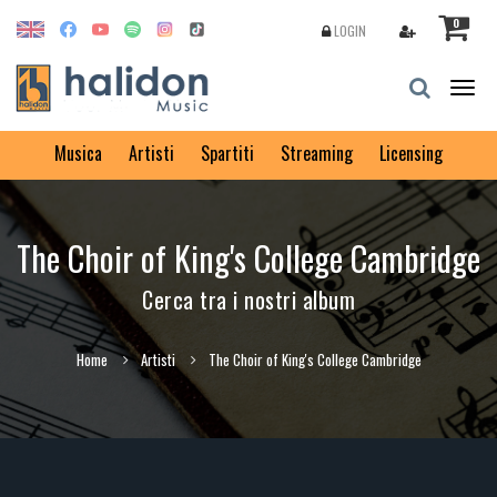
0
LOGIN
Togg
navig
Musica
Artisti
Spartiti
Streaming
Licensing
The Choir of King's College Cambridge
Cerca tra i nostri album
Home
Artisti
The Choir of King's College Cambridge