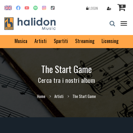
0
LOGIN
Togg
navig
Musica
Artisti
Spartiti
Streaming
Licensing
The Start Game
Cerca tra i nostri album
Home
Artisti
The Start Game