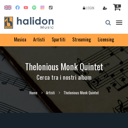
0
LOGIN
Togg
navig
Musica
Artisti
Spartiti
Streaming
Licensing
Thelonious Monk Quintet
Cerca tra i nostri album
Home
Artisti
Thelonious Monk Quintet