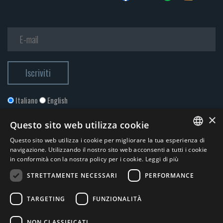
Italiano
English
×
Questo sito web utilizza cookie
Questo sito web utilizza i cookie per migliorare la tua esperienza di
ITALIAN
navigazione. Utilizzando il nostro sito web acconsenti a tutti i cookie
in conformità con la nostra policy per i cookie.
Leggi di più
ENGLISH
STRETTAMENTE NECESSARI
PERFORMANCE
Accetto la
Privacy Policy
*
TARGETING
FUNZIONALITÀ
© 2026 ERGA srl - P.IVA 11173870152 | HALIDON srl - P.IVA 12885130158
NON CLASSIFICATI