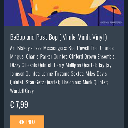
BeBop and Post Bop ( Vinile, Vinili, Vinyl )
Art Blakey's Jazz Messengers
;
Bud Powell Trio
;
Charles
Mingus
;
Charlie Parker Quintet
;
Clifford Brown Ensemble
;
Dizzy Gillespie Quintet
;
Gerry Mulligan Quartet
;
Jay Jay
Johnson Quintet
;
Lennie Tristano Sextet
;
Miles Davis
Quintet
;
Stan Getz Quartet
;
Thelonious Monk Quintet
;
Wardell Gray
;
€ 7,99
INFO