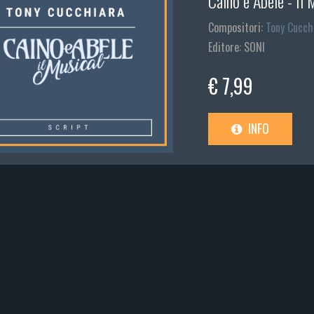
Caino e Abele - Il 
Compositori:
Tony Cucch
Editore: SONI
€ 7,99
INFO