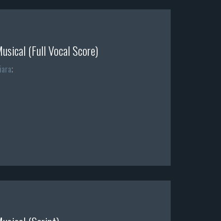
Musical (Full Vocal Score)
iara
;