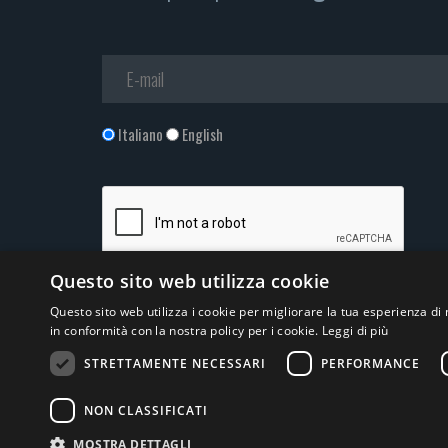
Italiano
English
Questo sito web utilizza cookie
Accetto la
Privacy Policy
*
Questo sito web utilizza i cookie per migliorare la tua esperienza di 
in conformità con la nostra policy per i cookie.
Leggi di più
STRETTAMENTE NECESSARI
PERFORMANCE
NON CLASSIFICATI
© 2026 ERGA srl - P.IVA 11173870152 | HALIDON srl - P.IV
MOSTRA DETTAGLI