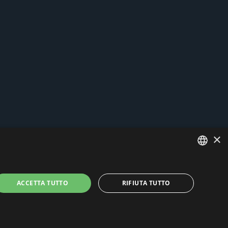
×
ITALIAN
ACCETTA TUTTO
RIFIUTA TUTTO
ENGLISH
 e cookies
-
News
- by Italia Multimedia
Web Agency Milano