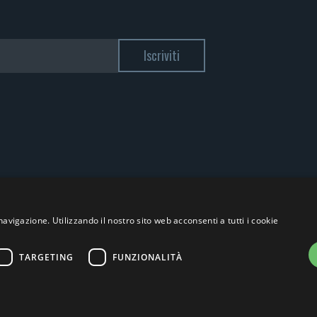
navigazione. Utilizzando il nostro sito web acconsenti a tutti i cookie
TARGETING
FUNZIONALITÀ
A 12885130158 - Licenza SIAE n. 2262/I/1528 - 3020/I/1528 - n. 8064 -
Privacy