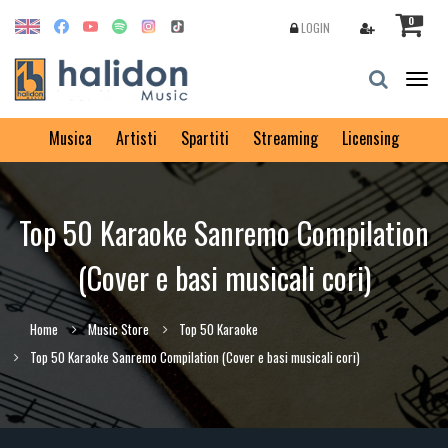
0
LOGIN
Togg
navig
Musica
Artisti
Spartiti
Streaming
Licensing
Top 50 Karaoke Sanremo Compilation
(Cover e basi musicali cori)
Home
Music Store
Top 50 Karaoke
Top 50 Karaoke Sanremo Compilation (Cover e basi musicali cori)