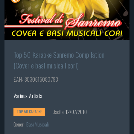
Top 50 Karaoke Sanremo Compilation
(Cover e basi musicali cori)
EAN: 8030615080793
Various Artists
Uscita:
12/07/2010
TOP 50 KARAOKE
Generi:
Basi Musicali