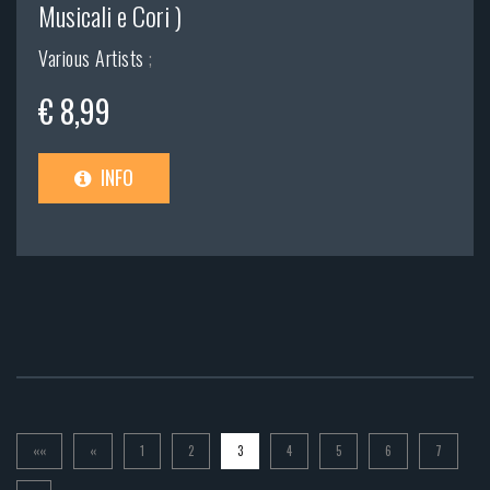
Musicali e Cori )
Various Artists
;
€ 8,99
INFO
««
«
1
2
3
4
5
6
7