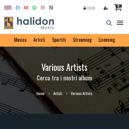
0
LOGIN
Togg
navig
Musica
Artisti
Spartiti
Streaming
Licensing
Various Artists
Cerca tra i nostri album
Home
Artisti
Various Artists