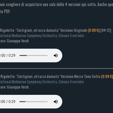
uoi scegliere di acquistare una sola delle 4 versioni qui sotto. Anche qu
in PDF:
- Rigoletto: "Cortigiani, vil razza dannata" Versione Originale
(0.99 €)
[04:12]
ational Moldavian Symphony Orchestra
,
Silvano Frontalini
ore: Giuseppe Verdi
- Rigoletto: "Cortigiani, vil razza dannata" Versione Mezzo Tono Sotto
(0.99 €)
ational Moldavian Symphony Orchestra
,
Silvano Frontalini
ore: Giuseppe Verdi