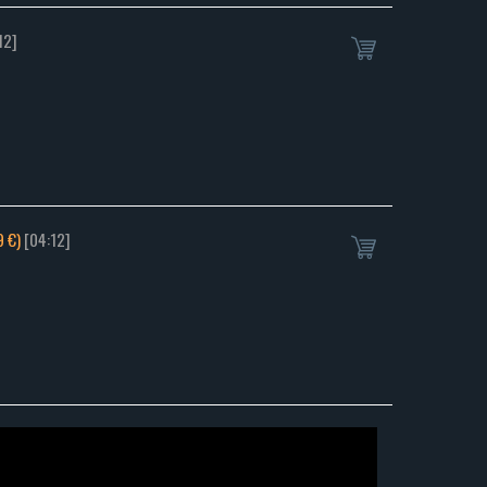
12]
9 €)
[04:12]