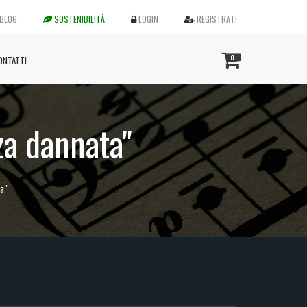
BLOG
SOSTENIBILITÀ
LOGIN
REGISTRATI
0
ONTATTI
zza dannata"
ta"