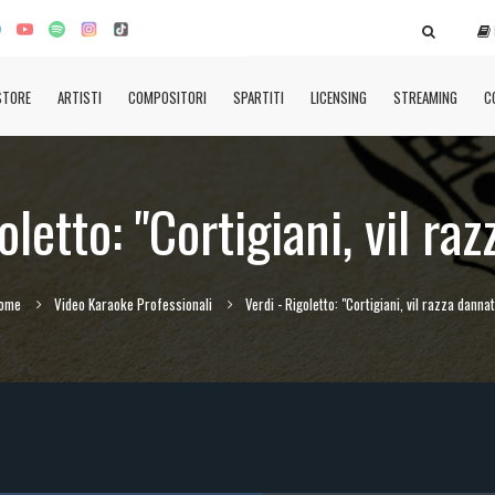
STORE
ARTISTI
COMPOSITORI
SPARTITI
LICENSING
STREAMING
C
oletto: "Cortigiani, vil ra
ome
Video Karaoke Professionali
Verdi - Rigoletto: "Cortigiani, vil razza danna