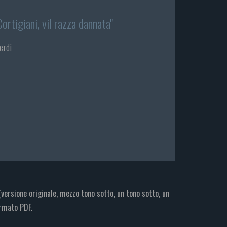
Cortigiani, vil razza dannata"
erdi
ersione originale, mezzo tono sotto, un tono sotto, un
ormato PDF.