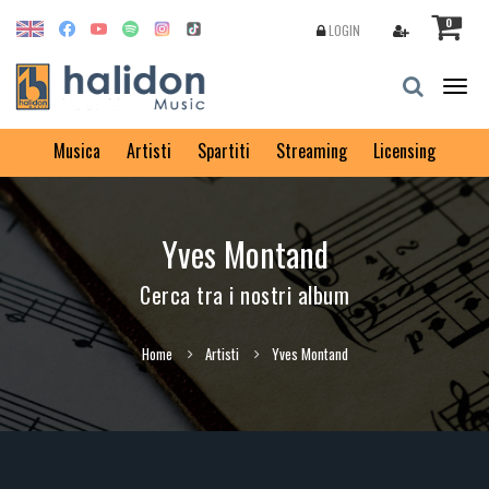
0
LOGIN
Togg
navig
Musica
Artisti
Spartiti
Streaming
Licensing
Yves Montand
Cerca tra i nostri album
Home
Artisti
Yves Montand